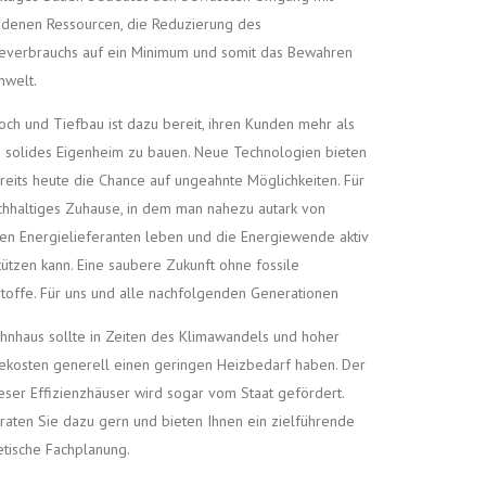
denen Ressourcen, die Reduzierung des
everbrauchs auf ein Minimum und somit das Bewahren
mwelt.
ch und Tiefbau ist dazu bereit, ihren Kunden mehr als
n solides Eigenheim zu bauen. Neue Technologien bieten
reits heute die Chance auf ungeahnte Möglichkeiten. Für
chhaltiges Zuhause, in dem man nahezu autark von
en Energielieferanten leben und die Energiewende aktiv
tützen kann. Eine saubere Zukunft ohne fossile
toffe. Für uns und alle nachfolgenden Generationen
hnhaus sollte in Zeiten des Klimawandels und hoher
ekosten generell einen geringen Heizbedarf haben. Der
eser Effizienzhäuser wird sogar vom Staat gefördert.
raten Sie dazu gern und bieten Ihnen ein zielführende
tische Fachplanung.