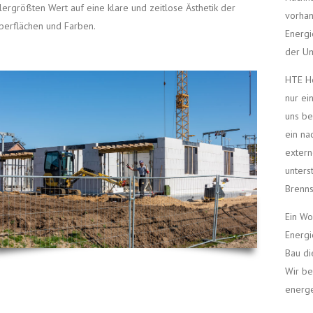
llergrößten Wert auf eine klare und zeitlose Ästhetik der
vorhan
berflächen und Farben.
Energi
der U
HTE Ho
nur ei
uns be
ein na
extern
unters
Brenns
Ein Wo
Energi
Bau di
Wir be
energe