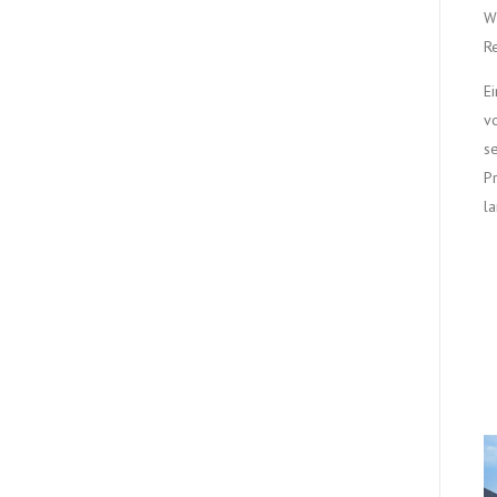
W
R
E
v
s
P
l