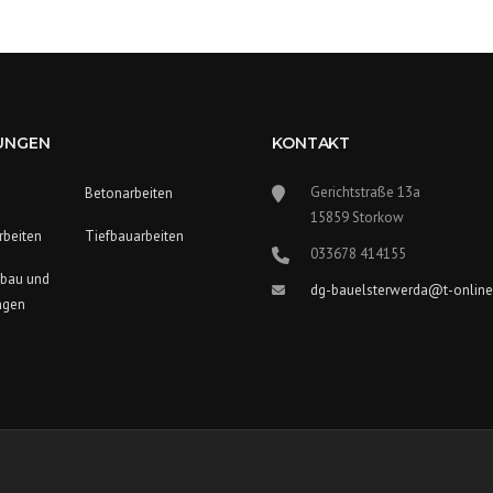
UNGEN
KONTAKT
Gerichtstraße 13a
Betonarbeiten
15859 Storkow
rbeiten
Tiefbauarbeiten
033678 414155
bau und
dg-bauelsterwerda@t-online
ngen