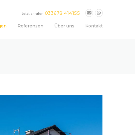
033678 414155
Jetzt anrufen
gen
Referenzen
Über uns
Kontakt