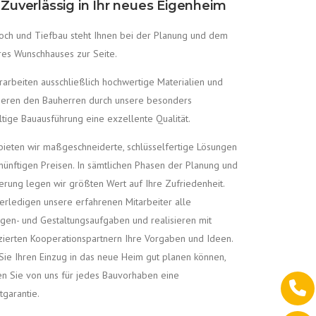
Zuverlässig in Ihr neues Eigenheim
ch und Tiefbau steht Ihnen bei der Planung und dem
res Wunschhauses zur Seite.
rarbeiten ausschließlich hochwertige Materialien und
ieren den Bauherren durch unsere besonders
ltige Bauausführung eine exzellente Qualität.
bieten wir maßgeschneiderte, schlüsselfertige Lösungen
nünftigen Preisen. In sämtlichen Phasen der Planung und
ierung legen wir größten Wert auf Ihre Zufriedenheit.
erledigen unsere erfahrenen Mitarbeiter alle
gen- und Gestaltungsaufgaben und realisieren mit
izierten Kooperationspartnern Ihre Vorgaben und Ideen.
Sie Ihren Einzug in das neue Heim gut planen können,
en Sie von uns für jedes Bauvorhaben eine
tgarantie.