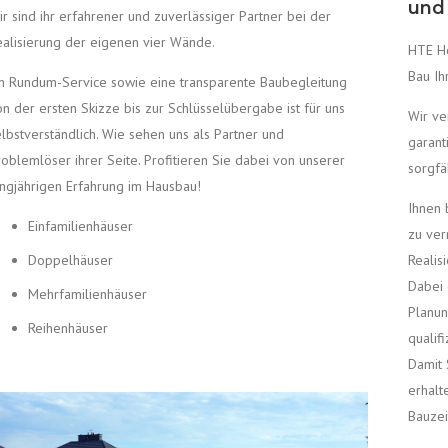
und 
ir sind ihr erfahrener und zuverlässiger Partner bei der
ealisierung der eigenen vier Wände.
HTE Ho
Bau Ih
in Rundum-Service sowie eine transparente Baubegleitung
on der ersten Skizze bis zur Schlüsselübergabe ist für uns
Wir ve
elbstverständlich. Wie sehen uns als Partner und
garant
roblemlöser ihrer Seite. Profitieren Sie dabei von unserer
sorgfä
angjährigen Erfahrung im Hausbau!
Ihnen 
Einfamilienhäuser
zu ver
Doppelhäuser
Realis
Dabei 
Mehrfamilienhäuser
Planun
Reihenhäuser
qualif
Damit 
erhalt
Bauzei