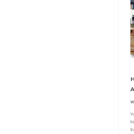
H
A
W
V
K
B